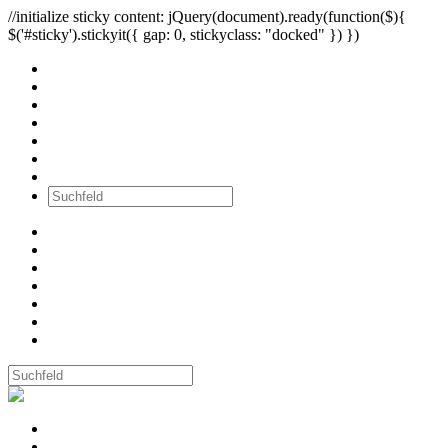
//initialize sticky content: jQuery(document).ready(function($){
$('#sticky').stickyit({ gap: 0, stickyclass: "docked" }) })
Alle Bilder
Wände
Ausstellungen
Workshops
Newsletter
über mich
Kontakt
Alle Bilder
Wände
Ausstellungen
Workshops
Newsletter
über mich
Kontakt