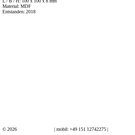
L / B / H: 100 x 100 x 8 mm
Material: MDF
Entstanden: 2018
Nächster
in Artikel
Vorheriger
in Artikel
9. Mai 2026
Schiff mit Blister
9. Mai 2026
XT 500
9. Mai 2026
Segelboot im Auftrag
© 2026
Ich male dein Bild
| mobil: +49 151 12742275 |
Impressum /
Datenschutzerklärung