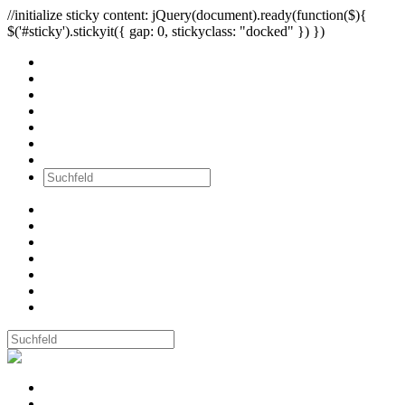
//initialize sticky content: jQuery(document).ready(function($){
$('#sticky').stickyit({ gap: 0, stickyclass: "docked" }) })
Alle Bilder
Wände
Ausstellungen
Workshops
Newsletter
über mich
Kontakt
Alle Bilder
Wände
Ausstellungen
Workshops
Newsletter
über mich
Kontakt