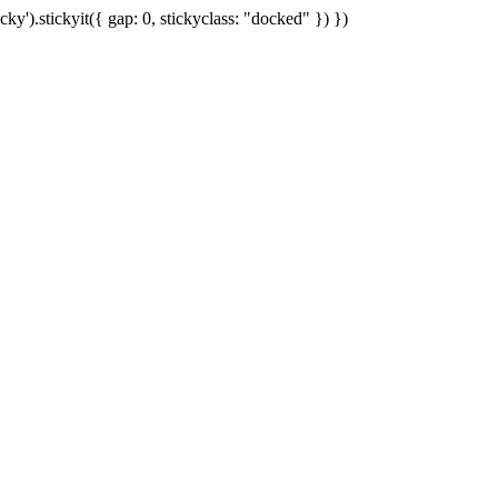
cky').stickyit({ gap: 0, stickyclass: "docked" }) })