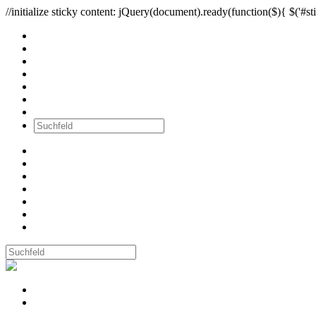
//initialize sticky content: jQuery(document).ready(function($){ $('#sti
Alle Bilder
Wände
Ausstellungen
Workshops
Newsletter
über mich
Kontakt
Alle Bilder
Wände
Ausstellungen
Workshops
Newsletter
über mich
Kontakt