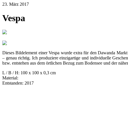
23. März 2017
Vespa
Dieses Bildelement einer Vespa wurde extra für den Dawanda Markt 
– genau richtig. Ich produziere einzigartige und individuelle Gesch
bzw. entstehen aus dem örtlichen Bezug zum Bodensee und der näh
L / B / H: 100 x 100 x 0,3 cm
Material:
Entstanden: 2017
Nächster
in Artikel
Vorheriger
in Artikel
9. Mai 2026