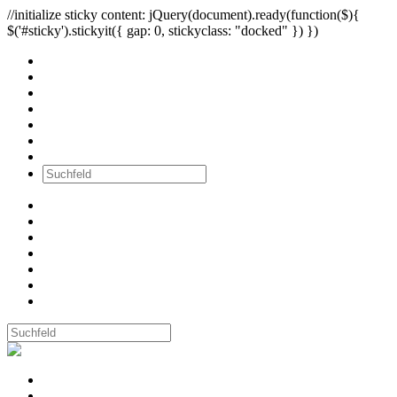
//initialize sticky content: jQuery(document).ready(function($){
$('#sticky').stickyit({ gap: 0, stickyclass: "docked" }) })
Alle Bilder
Wände
Ausstellungen
Workshops
Newsletter
über mich
Kontakt
Alle Bilder
Wände
Ausstellungen
Workshops
Newsletter
über mich
Kontakt