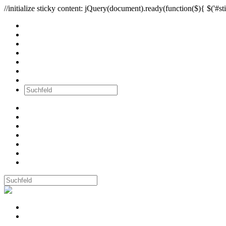
//initialize sticky content: jQuery(document).ready(function($){ $('#sti
Alle Bilder
Wände
Ausstellungen
Workshops
Newsletter
über mich
Kontakt
Alle Bilder
Wände
Ausstellungen
Workshops
Newsletter
über mich
Kontakt