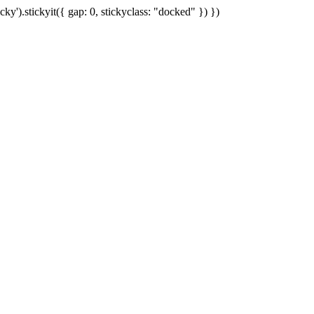
cky').stickyit({ gap: 0, stickyclass: "docked" }) })