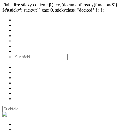
//initialize sticky content: jQuery(document).ready(function($){
$('#sticky').stickyit({ gap: 0, stickyclass: "docked" }) })
Alle Bilder
Wände
Ausstellungen
Workshops
Newsletter
über mich
Kontakt
Alle Bilder
Wände
Ausstellungen
Workshops
Newsletter
über mich
Kontakt