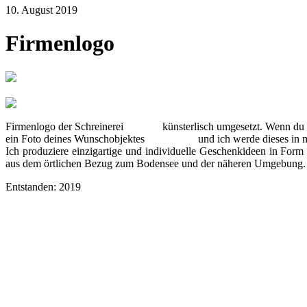
10. August 2019
Firmenlogo
Firmenlogo der Schreinerei
Kramer
künsterlisch umgesetzt. Wenn du 
ein Foto deines Wunschobjektes
zukommen
und ich werde dieses in 
Ich produziere einzigartige und individuelle Geschenkideen in Form
aus dem örtlichen Bezug zum Bodensee und der näheren Umgebung.
Entstanden: 2019
Nächster
in Artikel
Vorheriger
in Artikel
9. Mai 2026