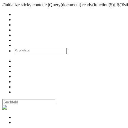
//initialize sticky content: jQuery(document).ready(function($){ $('#sti
Alle Bilder
Wände
Ausstellungen
Workshops
Newsletter
über mich
Kontakt
Alle Bilder
Wände
Ausstellungen
Workshops
Newsletter
über mich
Kontakt