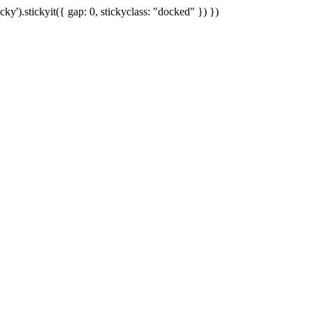
cky').stickyit({ gap: 0, stickyclass: "docked" }) })