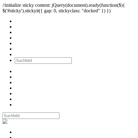
//initialize sticky content: jQuery(document).ready(function($){
$('#sticky').stickyit({ gap: 0, stickyclass: "docked" }) })
Alle Bilder
Wände
Ausstellungen
Workshops
Newsletter
über mich
Kontakt
Alle Bilder
Wände
Ausstellungen
Workshops
Newsletter
über mich
Kontakt