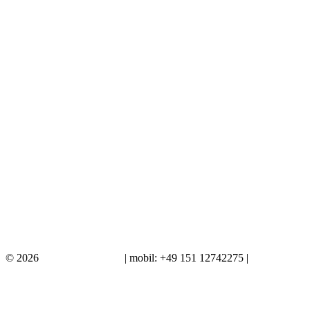
Nächster
in Artikel
Vorheriger
in Artikel
9. Mai 2026
Schiff mit Blister
9. Mai 2026
XT 500
9. Mai 2026
Segelboot im Auftrag
© 2026
Ich male dein Bild
| mobil: +49 151 12742275 |
Impressum / 
‹
›
×
‹
›
×