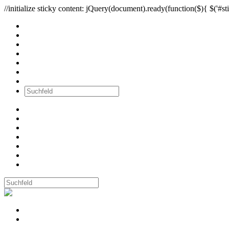
//initialize sticky content: jQuery(document).ready(function($){ $('#sti
Alle Bilder
Wände
Ausstellungen
Workshops
Newsletter
über mich
Kontakt
Alle Bilder
Wände
Ausstellungen
Workshops
Newsletter
über mich
Kontakt