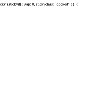
cky').stickyit({ gap: 0, stickyclass: "docked" }) })