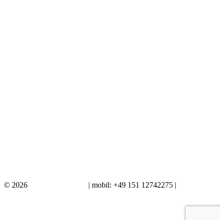
Nächster
in Artikel
Vorheriger
in Artikel
9. Mai 2026
Schiff mit Blister
9. Mai 2026
XT 500
9. Mai 2026
Segelboot im Auftrag
© 2026
Ich male dein Bild
| mobil: +49 151 12742275 |
Impressum /
Datenschutzerklärung
‹
›
×