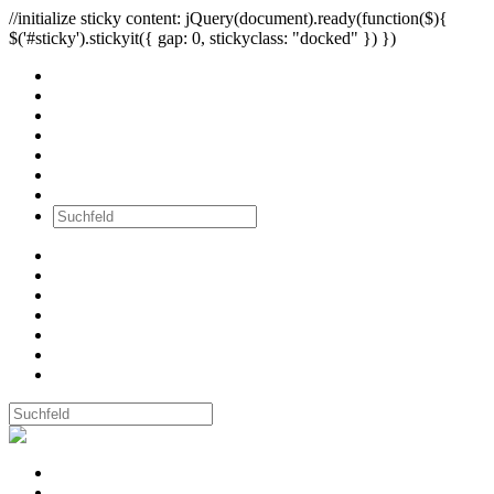
//initialize sticky content: jQuery(document).ready(function($){
$('#sticky').stickyit({ gap: 0, stickyclass: "docked" }) })
Alle Bilder
Wände
Ausstellungen
Workshops
Newsletter
über mich
Kontakt
Alle Bilder
Wände
Ausstellungen
Workshops
Newsletter
über mich
Kontakt